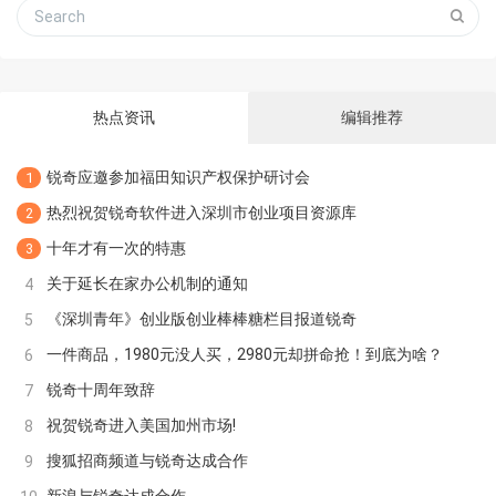
热点资讯
编辑推荐
锐奇应邀参加福田知识产权保护研讨会
1
热烈祝贺锐奇软件进入深圳市创业项目资源库
2
十年才有一次的特惠
3
关于延长在家办公机制的通知
4
《深圳青年》创业版创业棒棒糖栏目报道锐奇
5
一件商品，1980元没人买，2980元却拼命抢！到底为啥？
6
锐奇十周年致辞
7
祝贺锐奇进入美国加州市场!
8
搜狐招商频道与锐奇达成合作
9